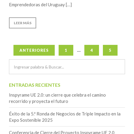
Emprendedoras del Uruguay […]
LEER MÁS
Navegación
…
ANTERIORES
1
4
5
de
entradas
ENTRADAS RECIENTES
Inspyrame UE 2.0: un cierre que celebra el camino
recorrido y proyecta el futuro
Éxito de la 5.ª Ronda de Negocios de Triple Impacto en la
Expo Sostenible 2025
Conferencia de Cierre del Proyecto Inspyrame UE 2.0