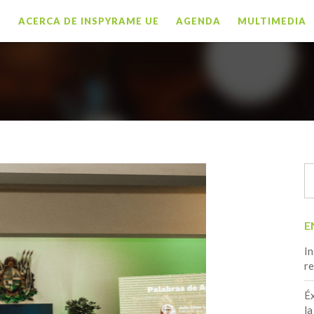
O
ACERCA DE INSPYRAME UE
AGENDA
MULTIMEDIA
E
In
re
Éx
la