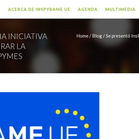
O
ACERCA DE INSPYRAME UE
AGENDA
MULTIMEDIA
A INICIATIVA
Home /
Blog / Se presentó InsP
RAR LA
PYMES