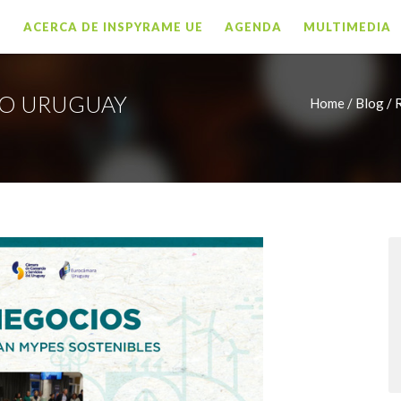
O
ACERCA DE INSPYRAME UE
AGENDA
MULTIMEDIA
PO URUGUAY
Home /
Blog / 