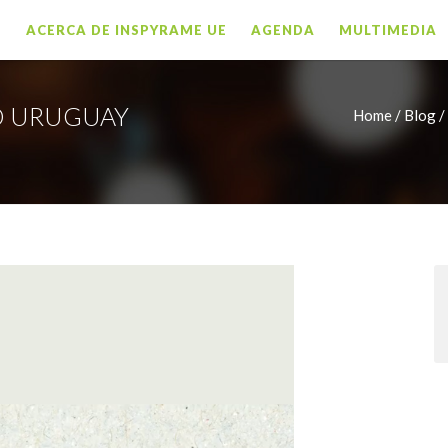
O
ACERCA DE INSPYRAME UE
AGENDA
MULTIMEDIA
O URUGUAY
Home /
Blog /