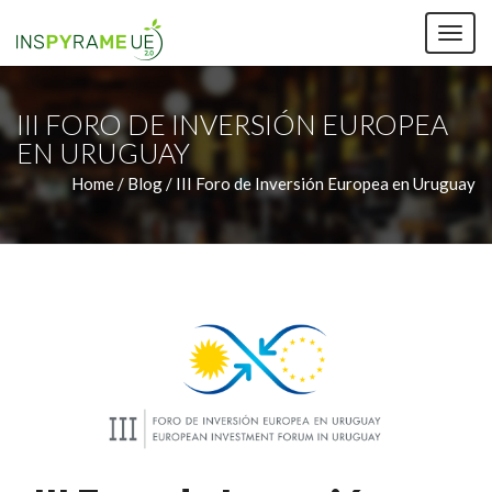
TOG
NAV
III FORO DE INVERSIÓN EUROPEA
EN URUGUAY
Home /
Blog / III Foro de Inversión Europea en Uruguay