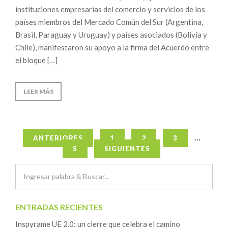
instituciones empresarias del comercio y servicios de los
países miembros del Mercado Común del Sur (Argentina,
Brasil, Paraguay y Uruguay) y países asociados (Bolivia y
Chile), manifestaron su apoyo a la firma del Acuerdo entre
el bloque […]
LEER MÁS
Navegación
…
ANTERIORES
1
2
3
5
SIGUIENTES
de
entradas
ENTRADAS RECIENTES
Inspyrame UE 2.0: un cierre que celebra el camino