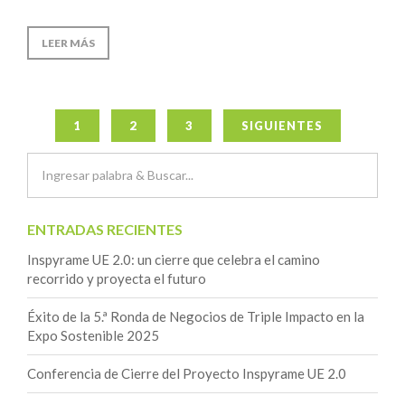
LEER MÁS
Navegación
1
2
3
SIGUIENTES
de
entradas
ENTRADAS RECIENTES
Inspyrame UE 2.0: un cierre que celebra el camino
recorrido y proyecta el futuro
Éxito de la 5.ª Ronda de Negocios de Triple Impacto en la
Expo Sostenible 2025
Conferencia de Cierre del Proyecto Inspyrame UE 2.0